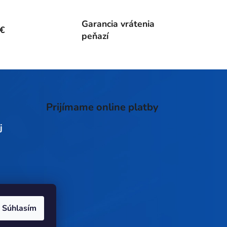
Garancia vrátenia
0€
peňazí
Prijímame online platby
j
Súhlasím