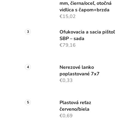
mm, čierna/oceľ, otočná
vidlica s čapom+brzda
€15,02
Ofukovacia a sacia pištoľ
SBP – sada
€79,16
Nerezové lanko
poplastované 7x7
€0,33
Plastová reťaz
červeno/biela
€0,69