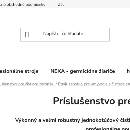
cné obchodné podmienky
Zásady ochrany osobných údajov
sionálne stroje
NEXA - germicídne žiariče
N
lušenstvo pre čistiacu techniku
/
Príslušenstvo pre umývacie a čistiace st
Príslušenstvo p
Výkonný a veľmi robustný jednokotúčový čisti
profesionálne pou