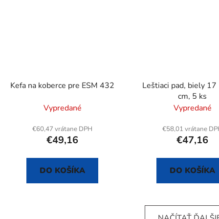
Kefa na koberce pre ESM 432
Leštiaci pad, biely 17
cm, 5 ks
Vypredané
Vypredané
€60,47 vrátane DPH
€58,01 vrátane D
€49,16
€47,16
DO KOŠÍKA
DO KOŠÍKA
NAČÍTAŤ ĎALŠIE