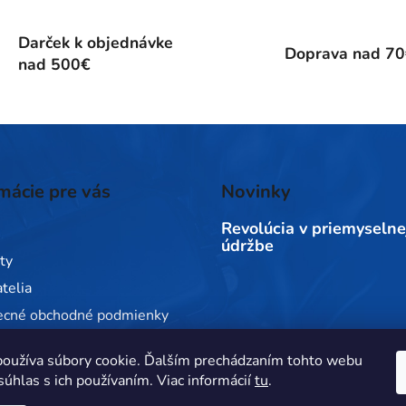
Darček k objednávke
Doprava nad 7
nad 500€
mácie pre vás
Novinky
Revolúcia v priemyselne
údržbe
ty
telia
ecné obchodné podmienky
 ochrany osobných údajov
oužíva súbory cookie. Ďalším prechádzaním tohto webu
e nám
súhlas s ich používaním. Viac informácií
tu
.