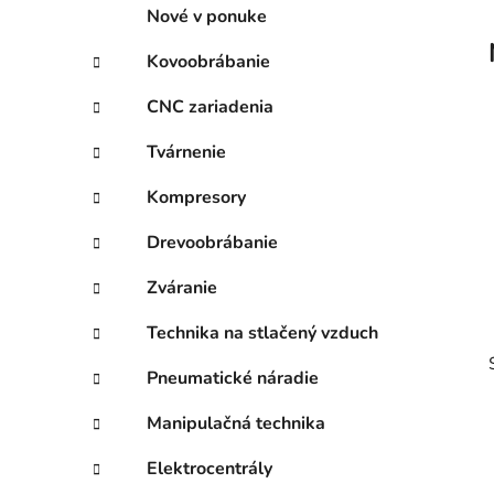
p
r
Nové v ponuke
i
a
e
n
Kovoobrábanie
e
CNC zariadenia
l
Tvárnenie
Kompresory
Drevoobrábanie
Zváranie
Technika na stlačený vzduch
Pneumatické náradie
Manipulačná technika
Elektrocentrály