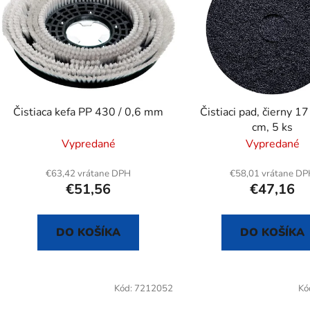
s
p
r
o
d
Čistiaca kefa PP 430 / 0,6 mm
Čistiaci pad, čierny 17
u
cm, 5 ks
k
Vypredané
Vypredané
t
o
€63,42 vrátane DPH
€58,01 vrátane D
€51,56
€47,16
v
DO KOŠÍKA
DO KOŠÍKA
Kód:
7212052
Kó