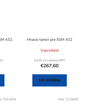
ESM 432,
Hnacie tanier pre ESM 432
Vypredané
PH
€329,15 vrátane DPH
€267,60
DO KOŠÍKA
d:
7212054
Kód:
7210000