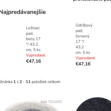
Najpredávanejšie
Údržbový
Leštiaci
pad,
pad,
červený
biely 17
17 "/
"/ 43,2
43,2
cm, 5 ks
cm, 5 ks
Vypredané
Vypredané
€47,16
€47,16
Stránka
1
z
2
-
11
položiek celkom
V
ý
Kód:
7211032
Kó
p