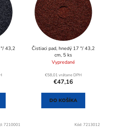
e
p
r
o
d
u
 "/ 43,2
Čistiaci pad, hnedý 17 "/ 43,2
k
cm, 5 ks
t
Vypredané
o
v
PH
€58,01 vrátane DPH
€47,16
DO KOŠÍKA
d:
7210001
Kód:
7213012