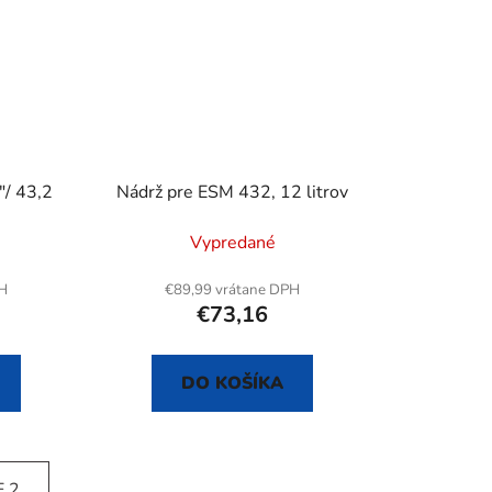
 "/ 43,2
Nádrž pre ESM 432, 12 litrov
Vypredané
PH
€89,99 vrátane DPH
€73,16
DO KOŠÍKA
 2