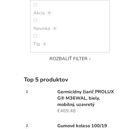
Akcia
0
Novinka
0
Tip
0
ROZBALIŤ FILTER
Top 5 produktov
Germicídny žiarič PROLUX
G® M36WAL, biely,
mobilný, uzavretý
€469,48
Gumové koleso 100/19