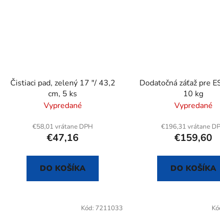
Čistiaci pad, zelený 17 "/ 43,2
Dodatočná záťaž pre 
cm, 5 ks
10 kg
Vypredané
Vypredané
€58,01 vrátane DPH
€196,31 vrátane D
€47,16
€159,60
DO KOŠÍKA
DO KOŠÍKA
Kód:
7211033
Kó