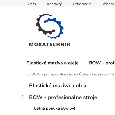
Prejsť
O nás
Kontakty
Odberatelia
Všeobe
na
obsah
Plastické mazivá a oleje
BOW - profe
Domov
/
BOW - profesionálne stroje
/
Čistiaca technika
/
Prís
B
K
Preskočiť
Plastické mazivá a oleje
a
kategórie
o
t
č
BOW - profesionálne stroje
e
n
g
ý
Letná ponuka strojov!
ó