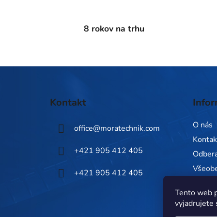
8 rokov na trhu
Z
á
Kontakt
Infor
p
ä
O nás
office
@
moratechnik.com
t
Kontak
i
+421 905 412 405
Odbera
e
Všeob
+421 905 412 405
Zásady
Tento web p
Napíšt
vyjadrujete 