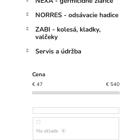
NEXA - germicídne žiariče
NORRES - odsávacie hadice
ZABI - kolesá, kladky,
valčeky
Servis a údržba
Cena
€
47
€
540
Na sklade
0