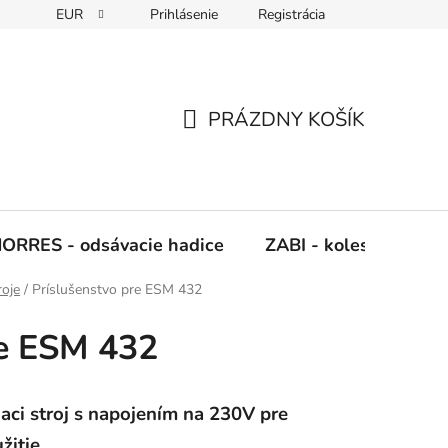
EUR
Prihlásenie
Registrácia
Napíšte nám
PRÁZDNY KOŠÍK
NÁKUPNÝ
KOŠÍK
ORRES - odsávacie hadice
ZABI - kolesá, kladky
roje
/
Príslušenstvo pre ESM 432
re ESM 432
aci stroj s napojením na 230V pre
žitie.