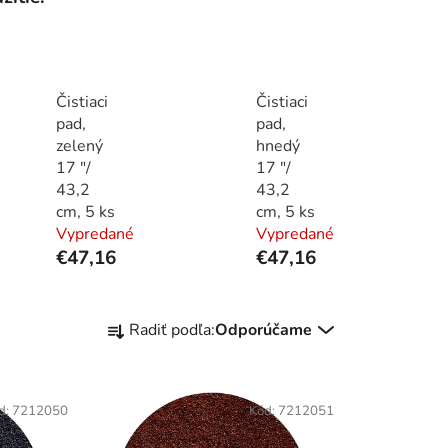
Čistiaci
Čistiaci
pad,
pad,
zelený
hnedý
17 "/
17 "/
43,2
43,2
cm, 5 ks
cm, 5 ks
Vypredané
Vypredané
€47,16
€47,16
R
Radiť podľa:
Odporúčame
a
d
e
d:
7212050
Kód:
7212051
n
i