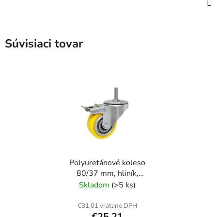
Súvisiaci tovar
Polyuretánové koleso
80/37 mm, hliník,
otočná vidlica s
Skladom
(>5 ks)
čapom+brzda
€31,01 vrátane DPH
€25,21