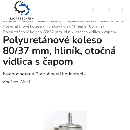
Prejsť
Hľadať
NÁKUP
na
obsah
KOŠÍK
Domov
/
ZABI - kolesá, kladky, valčeky
/
Pojazdové kolesá, kladky a roľny
/
Polyuretánové kolesá
/
Hliníkový disk
/
Priemer 80 mm
/
Polyuretánové koleso 80/37 mm, hliník, otočná vidlica s čapom
Polyuretánové koleso
80/37 mm, hliník, otočná
vidlica s čapom
Priemerné
Neohodnotené
Podrobnosti hodnotenia
hodnotenie
Značka:
ZABI
produktu
je
0,0
z
5
hviezdičiek.