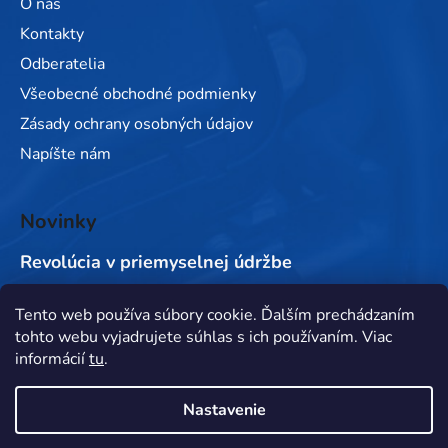
O nás
Kontakty
Odberatelia
Všeobecné obchodné podmienky
Zásady ochrany osobných údajov
Napíšte nám
Novinky
Revolúcia v priemyselnej údržbe
Tento web používa súbory cookie. Ďalším prechádzaním
Prijímame online platby
tohto webu vyjadrujete súhlas s ich používaním. Viac
informácií
tu
.
Nastavenie