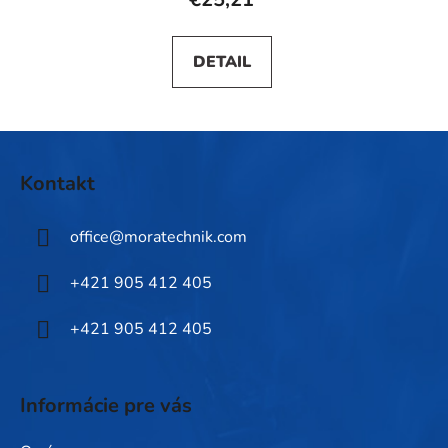
DETAIL
Z
á
Kontakt
p
ä
office
@
moratechnik.com
t
i
+421 905 412 405
e
+421 905 412 405
Informácie pre vás