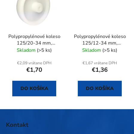
Polypropylénové koleso
Polypropylénové koleso
125/20-34 mm,
125/12-34 mm,
samostatné
samostatné
Skladom
(>5 ks)
Skladom
(>5 ks)
€2,09 vrátane DPH
€1,67 vrátane DPH
€1,70
€1,36
DO KOŠÍKA
DO KOŠÍKA
Z
á
Kontakt
p