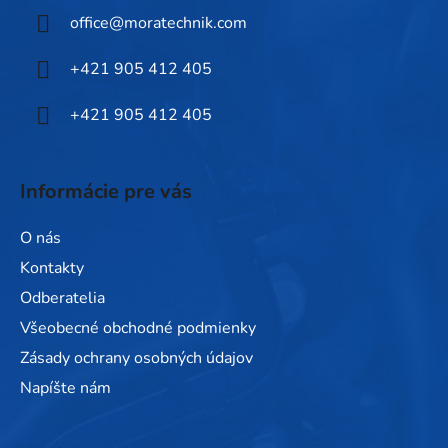
ä
office
@
moratechnik.com
t
i
+421 905 412 405
e
+421 905 412 405
Informácie pre vás
O nás
Kontakty
Odberatelia
Všeobecné obchodné podmienky
Zásady ochrany osobných údajov
Napíšte nám