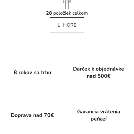
1
t
4
r
O
á
28
položiek celkom
v
n
l
k
HORE
á
o
d
v
a
a
c
n
i
i
e
e
p
Darček k objednávke
8 rokov na trhu
r
nad 500€
v
k
y
v
ý
Garancia vrátenia
p
Doprava nad 70€
peňazí
i
s
u