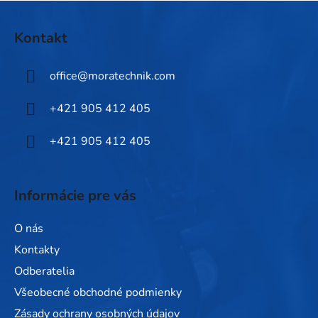
Z
á
Kontakt
p
ä
office
@
moratechnik.com
t
i
+421 905 412 405
e
+421 905 412 405
Informácie pre vás
O nás
Kontakty
Odberatelia
Všeobecné obchodné podmienky
Zásady ochrany osobných údajov