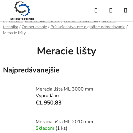
Prejsť
Hľadať
NÁKUP
na
obsah
KOŠÍK
Domov
/
BOW - profesionálne stroje
/
Ostatné zariadenia
/
Meracia
technika
/
Odmeriavanie
/
Príslušenstvo pre digitálne odmeriavanie
/
Meracie lišty
Meracie lišty
Najpredávanejšie
Meracia lišta ML 3000 mm
Vyprodáno
€1.950,83
Meracia lišta ML 2010 mm
Skladom
(1 ks)