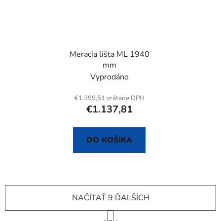
Meracia lišta ML 1940
mm
Vyprodáno
€1.399,51 vrátane DPH
€1.137,81
DO KOŠÍKA
NAČÍTAŤ 9 ĎALŠÍCH
S