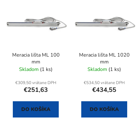
e
ý
p
p
r
i
o
s
d
p
u
r
k
Meracia lišta ML 100
Meracia lišta ML 1020
o
t
mm
mm
d
o
Skladom
(1 ks)
Skladom
(1 ks)
u
v
k
€309,50 vrátane DPH
€534,50 vrátane DPH
t
€251,63
€434,55
o
v
DO KOŠÍKA
DO KOŠÍKA