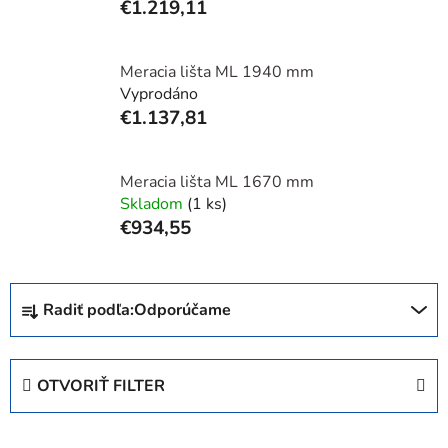
€1.219,11
Meracia lišta ML 1940 mm
Vyprodáno
€1.137,81
Meracia lišta ML 1670 mm
Skladom
(1 ks)
€934,55
R
Radiť podľa:
Odporúčame
a
d
e
OTVORIŤ FILTER
n
i
V