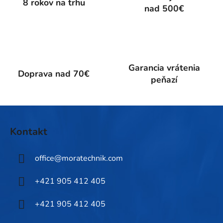
c
8 rokov na trhu
nad 500€
i
e
p
r
v
k
Garancia vrátenia
Doprava nad 70€
y
peňazí
v
ý
p
Z
i
á
Kontakt
s
p
u
ä
office
@
moratechnik.com
t
i
+421 905 412 405
e
+421 905 412 405