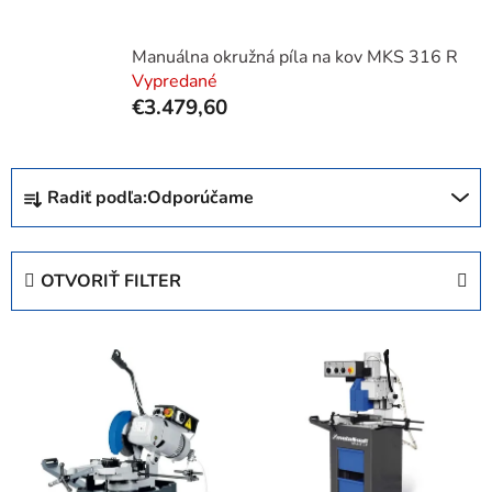
Manuálna okružná píla na kov MKS 316 R
Vypredané
€3.479,60
R
Radiť podľa:
Odporúčame
a
d
e
OTVORIŤ FILTER
n
i
V
e
ý
p
p
r
i
o
s
d
p