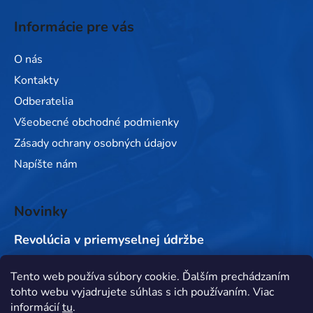
Informácie pre vás
O nás
Kontakty
Odberatelia
Všeobecné obchodné podmienky
Zásady ochrany osobných údajov
Napíšte nám
Novinky
Revolúcia v priemyselnej údržbe
Tento web používa súbory cookie. Ďalším prechádzaním
Prijímame online platby
tohto webu vyjadrujete súhlas s ich používaním. Viac
informácií
tu
.