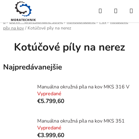
Prejsť
Hľadať
NÁKUP
na
obsah
KOŠÍK
Domov
/
BOW - profesionálne stroje
/
Kovoobrábanie
/
Píly
/
Kotúčové
píly na kov
/
Kotúčové píly na nerez
Kotúčové píly na nerez
Najpredávanejšie
Manuálna okružná píla na kov MKS 316 V
Vypredané
€5.799,60
Manuálna okružná píla na kov MKS 351
Vypredané
€3.999,60