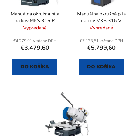
u
r
k
Manuálna okružná píla
Manuálna okružná píla
o
t
na kov MKS 316 R
na kov MKS 316 V
d
o
Vypredané
Vypredané
u
v
k
€4.279,91 vrátane DPH
€7.133,51 vrátane DPH
t
€3.479,60
€5.799,60
o
v
DO KOŠÍKA
DO KOŠÍKA