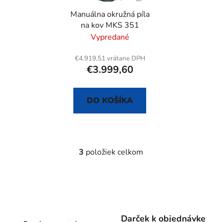
Manuálna okružná píla
na kov MKS 351
Vypredané
€4.919,51 vrátane DPH
€3.999,60
DO KOŠÍKA
3
položiek celkom
O
v
l
á
d
a
Darček k objednávke