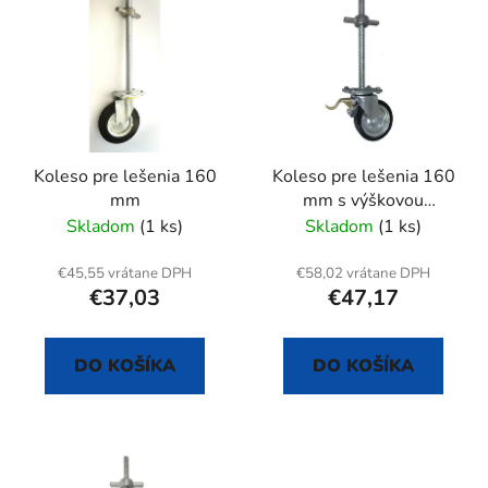
ý
p
p
r
i
o
s
d
p
u
r
k
Koleso pre lešenia 160
Koleso pre lešenia 160
o
t
mm
mm s výškovou
d
o
reguláciou
Skladom
(1 ks)
Skladom
(1 ks)
u
v
k
€45,55 vrátane DPH
€58,02 vrátane DPH
t
€37,03
€47,17
o
v
DO KOŠÍKA
DO KOŠÍKA