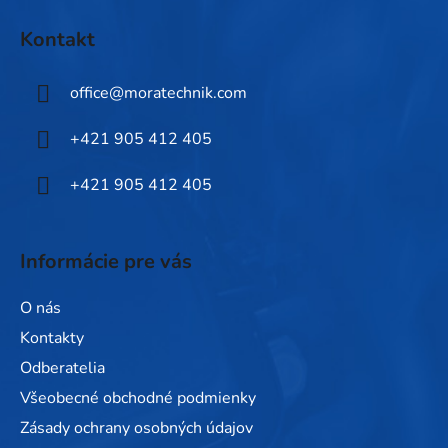
á
Kontakt
p
ä
office
@
moratechnik.com
t
i
+421 905 412 405
e
+421 905 412 405
Informácie pre vás
O nás
Kontakty
Odberatelia
Všeobecné obchodné podmienky
Zásady ochrany osobných údajov