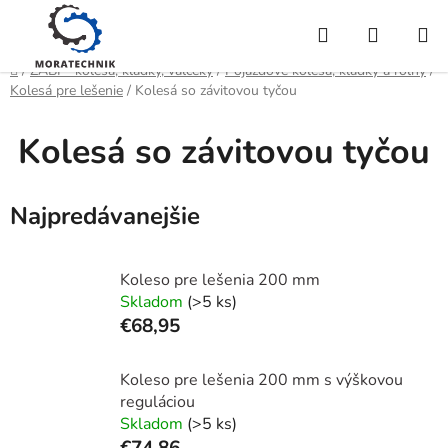
Prejsť
Hľadať
NÁKUP
na
obsah
KOŠÍK
Domov
/
ZABI - kolesá, kladky, valčeky
/
Pojazdové kolesá, kladky a roľny
/
Kolesá pre lešenie
/
Kolesá so závitovou tyčou
Kolesá so závitovou tyčou
Najpredávanejšie
Koleso pre lešenia 200 mm
Skladom
(>5 ks)
€68,95
Koleso pre lešenia 200 mm s výškovou
reguláciou
Skladom
(>5 ks)
€74,86