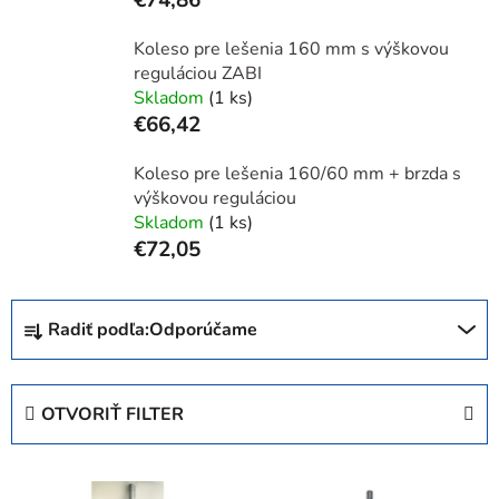
Koleso pre lešenia 160 mm s výškovou
reguláciou ZABI
Skladom
(1 ks)
€66,42
Koleso pre lešenia 160/60 mm + brzda s
výškovou reguláciou
Skladom
(1 ks)
€72,05
R
Radiť podľa:
Odporúčame
a
d
e
OTVORIŤ FILTER
n
i
V
e