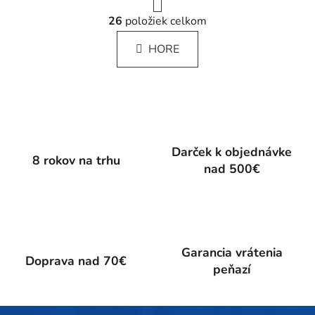
r
O
á
26
položiek celkom
v
n
l
k
HORE
á
o
d
v
a
a
c
n
i
i
e
e
p
Darček k objednávke
8 rokov na trhu
r
nad 500€
v
k
y
v
ý
Garancia vrátenia
p
Doprava nad 70€
peňazí
i
s
u
Z