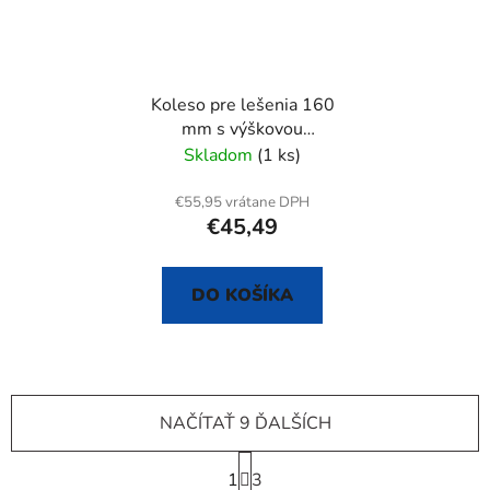
Koleso pre lešenia 160
mm s výškovou
reguláciou
Skladom
(1 ks)
€55,95 vrátane DPH
€45,49
DO KOŠÍKA
NAČÍTAŤ 9 ĎALŠÍCH
S
1
t
3