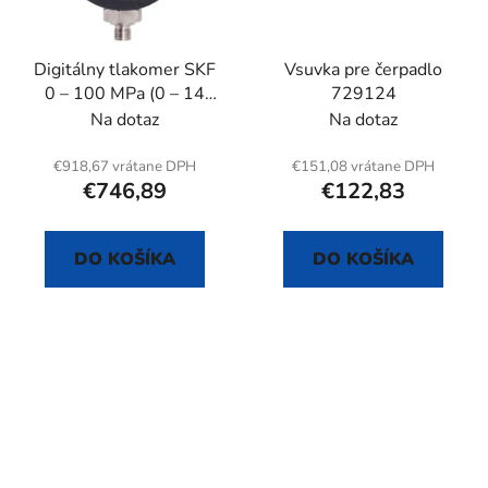
Digitálny tlakomer SKF
Vsuvka pre čerpadlo
0 – 100 MPa (0 – 14
729124
500 psi), priemer 79
Na dotaz
Na dotaz
mm
€918,67 vrátane DPH
€151,08 vrátane DPH
€746,89
€122,83
DO KOŠÍKA
DO KOŠÍKA