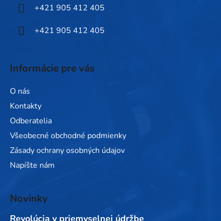
i
+421 905 412 405
e
+421 905 412 405
Informácie pre vás
O nás
Kontakty
Odberatelia
Všeobecné obchodné podmienky
Zásady ochrany osobných údajov
Napíšte nám
Novinky
Revolúcia v priemyselnej údržbe