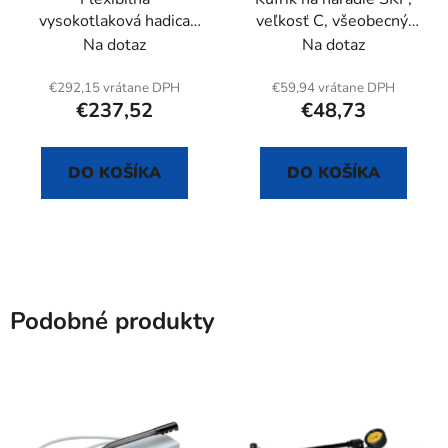
vysokotlaková hadica
veľkosť C, všeobecný,
100 MPa, dĺžka 1,5 m
bez vložky, prázdny
Na dotaz
Na dotaz
€292,15 vrátane DPH
€59,94 vrátane DPH
€237,52
€48,73
DO KOŠÍKA
DO KOŠÍKA
Podobné produkty