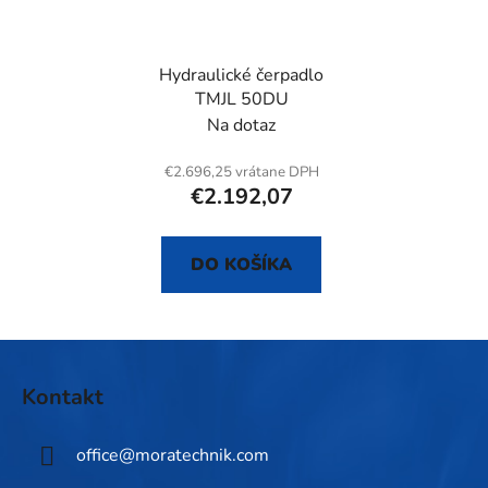
Hydraulické čerpadlo
TMJL 50DU
Na dotaz
€2.696,25 vrátane DPH
€2.192,07
DO KOŠÍKA
Z
á
Kontakt
p
ä
office
@
moratechnik.com
t