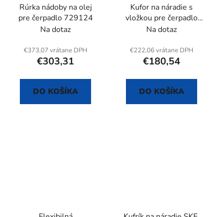
Rúrka nádoby na olej
Kufor na náradie s
pre čerpadlo 729124
vložkou pre čerpadlo
729124
Na dotaz
Na dotaz
€373,07 vrátane DPH
€222,06 vrátane DPH
€303,31
€180,54
DO KOŠÍKA
DO KOŠÍKA
Flexibilná
Kufrík na náradie SKF,