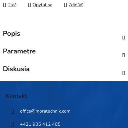
Tlač
Opýtať sa
Zdieľať
Popis
Parametre
Diskusia
Z
á
Kontakt
p
ä
office
@
moratechnik.com
t
i
+421 905 412 405