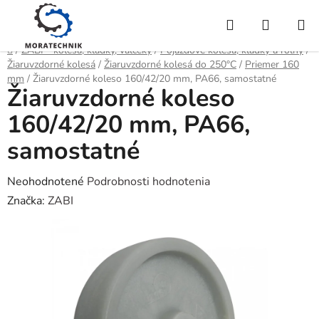
Prejsť
Hľadať
NÁKUP
na
obsah
KOŠÍK
Domov
/
ZABI - kolesá, kladky, valčeky
/
Pojazdové kolesá, kladky a roľny
/
Žiaruvzdorné kolesá
/
Žiaruvzdorné kolesá do 250°C
/
Priemer 160
mm
/
Žiaruvzdorné koleso 160/42/20 mm, PA66, samostatné
Žiaruvzdorné koleso
160/42/20 mm, PA66,
samostatné
Priemerné
Neohodnotené
Podrobnosti hodnotenia
hodnotenie
Značka:
ZABI
produktu
je
0,0
z
5
hviezdičiek.