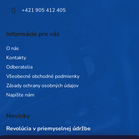
e
+421 905 412 405
Informácie pre vás
O nás
Kontakty
Odberatelia
Všeobecné obchodné podmienky
Zásady ochrany osobných údajov
Napíšte nám
Novinky
Revolúcia v priemyselnej údržbe