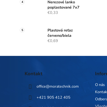
Nerezové lanko
poplastované 7x7
€0,33
Plastová reťaz
červeno/biela
€0,69
Z
á
Kontakt
Infor
p
ä
O nás
office
@
moratechnik.com
t
Kontak
i
+421 905 412 405
Odbera
e
Všeob