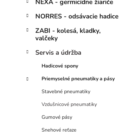
ý
NEXA - germicídne žiariče
ó
p
r
NORRES - odsávacie hadice
i
a
e
n
ZABI - kolesá, kladky,
e
valčeky
l
Servis a údržba
Hadicové spony
Priemyselné pneumatiky a pásy
Stavebné pneumatiky
Vzdušnicové pneumatiky
Gumové pásy
Snehové reťaze