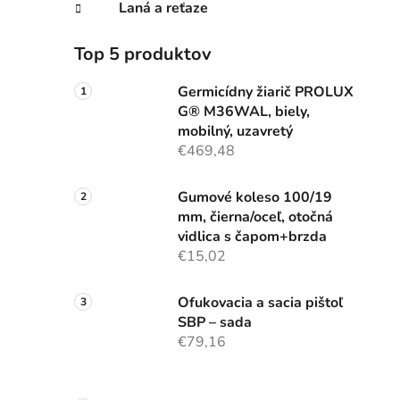
Laná a reťaze
Top 5 produktov
Germicídny žiarič PROLUX
G® M36WAL, biely,
mobilný, uzavretý
€469,48
Gumové koleso 100/19
mm, čierna/oceľ, otočná
vidlica s čapom+brzda
€15,02
Ofukovacia a sacia pištoľ
SBP – sada
€79,16