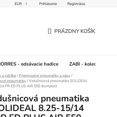
EUR
Prihlásenie
Registrácia
Napíšte nám
PRÁZDNY KOŠÍK
NÁKUPNÝ
KOŠÍK
ORRES - odsávacie hadice
ZABI - kolesá, kladky
s a údržba
/
Priemyselné pneumatiky a pásy
/
cové pneumatiky
/
Vzdušnicová pneumatika SOLIDEAL
/14 PR ED PLUS AIR 550 (komplet)
dušnicová pneumatika
OLIDEAL 8.25-15/14