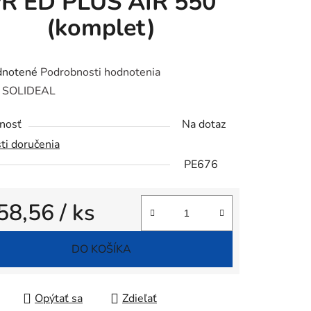
R ED PLUS AIR 550
(komplet)
rné
notené
Podrobnosti hodnotenia
enie
:
SOLIDEAL
tu
nosť
Na dotaz
ti doručenia
PE676
iek.
58,56
/ ks
tková cena:
DO KOŠÍKA
Opýtať sa
Zdieľať