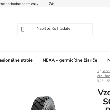
cné obchodné podmienky
Zásady ochrany osobných údajov
sionálne stroje
NEXA - germicídne žiariče
N
Domov
/
Servi
Vzdušni
8.25-15
Vz
S