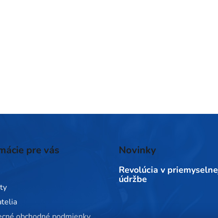
mácie pre vás
Novinky
Revolúcia v priemyselne
údržbe
ty
telia
ecné obchodné podmienky