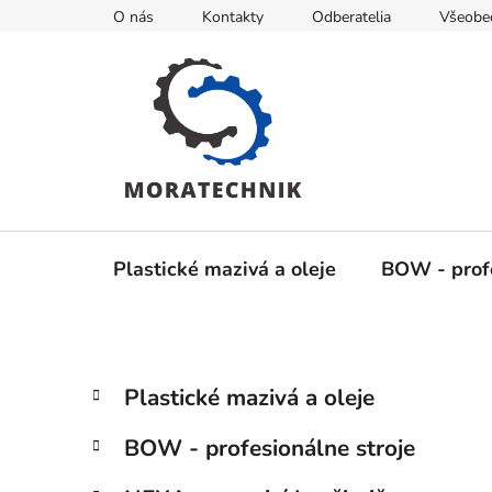
Prejsť
O nás
Kontakty
Odberatelia
Všeobe
na
obsah
Plastické mazivá a oleje
BOW - profe
B
K
Preskočiť
Plastické mazivá a oleje
a
kategórie
o
t
č
BOW - profesionálne stroje
e
n
g