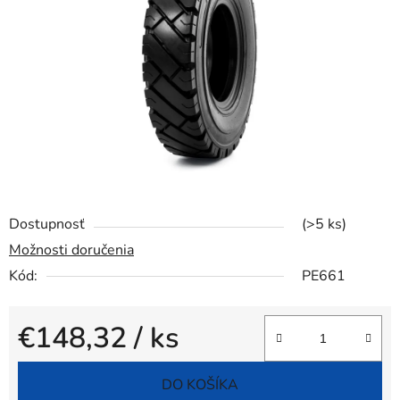
5
hviezdičiek.
Dostupnosť
(>5 ks)
Možnosti doručenia
Kód:
PE661
€148,32
/ ks
Jednotková cena:
DO KOŠÍKA