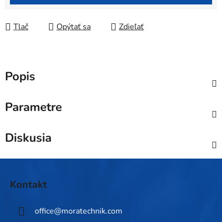
Tlač
Opýtať sa
Zdieľať
Popis
Parametre
Diskusia
Z
á
Kontakt
p
ä
office
@
moratechnik.com
t