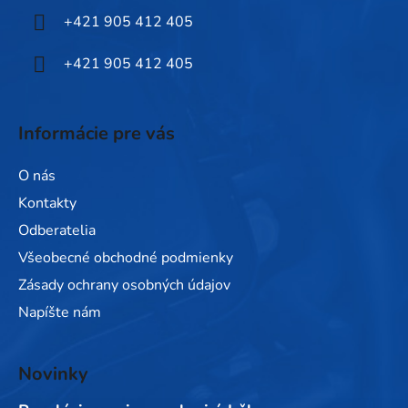
i
+421 905 412 405
e
+421 905 412 405
Informácie pre vás
O nás
Kontakty
Odberatelia
Všeobecné obchodné podmienky
Zásady ochrany osobných údajov
Napíšte nám
Novinky