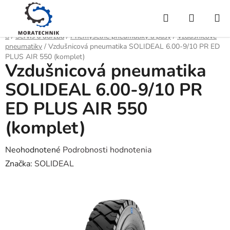
Prejsť
Hľadať
NÁKUP
na
obsah
KOŠÍK
Domov
/
Servis a údržba
/
Priemyselné pneumatiky a pásy
/
Vzdušnicové
pneumatiky
/
Vzdušnicová pneumatika SOLIDEAL 6.00-9/10 PR ED
PLUS AIR 550 (komplet)
Vzdušnicová pneumatika
SOLIDEAL 6.00-9/10 PR
ED PLUS AIR 550
(komplet)
Priemerné
Neohodnotené
Podrobnosti hodnotenia
hodnotenie
Značka:
SOLIDEAL
produktu
je
0,0
z