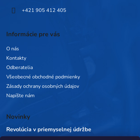
e
+421 905 412 405
Informácie pre vás
O nás
Kontakty
Odberatelia
Všeobecné obchodné podmienky
Zásady ochrany osobných údajov
Napíšte nám
Novinky
Revolúcia v priemyselnej údržbe