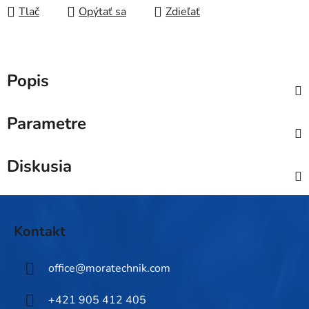
Tlač
Opýtať sa
Zdieľať
Popis
Parametre
Diskusia
Z
á
Kontakt
p
ä
office
@
moratechnik.com
t
i
+421 905 412 405