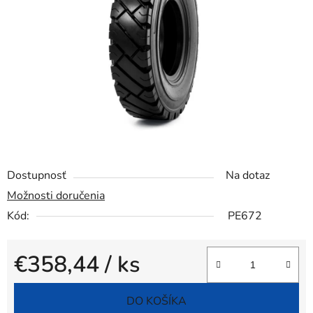
5
hviezdičiek.
Dostupnosť
Na dotaz
Možnosti doručenia
Kód:
PE672
€358,44
/ ks
Jednotková cena:
DO KOŠÍKA