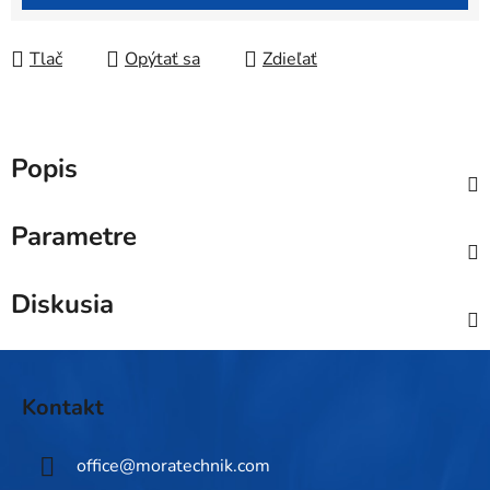
Tlač
Opýtať sa
Zdieľať
Popis
Parametre
Diskusia
Z
á
Kontakt
p
ä
office
@
moratechnik.com
t