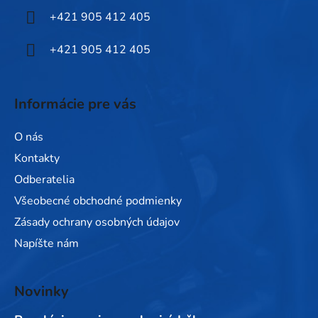
i
+421 905 412 405
e
+421 905 412 405
Informácie pre vás
O nás
Kontakty
Odberatelia
Všeobecné obchodné podmienky
Zásady ochrany osobných údajov
Napíšte nám
Novinky