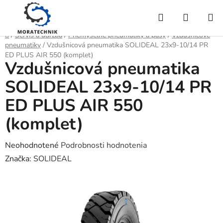
Prejsť
Hľadať
NÁKUP
na
obsah
KOŠÍK
Domov
/
Servis a údržba
/
Priemyselné pneumatiky a pásy
/
Vzdušnicové
pneumatiky
/
Vzdušnicová pneumatika SOLIDEAL 23x9-10/14 PR
ED PLUS AIR 550 (komplet)
Vzdušnicová pneumatika
SOLIDEAL 23x9-10/14 PR
ED PLUS AIR 550
(komplet)
Priemerné
Neohodnotené
Podrobnosti hodnotenia
hodnotenie
Značka:
SOLIDEAL
produktu
je
0,0
z