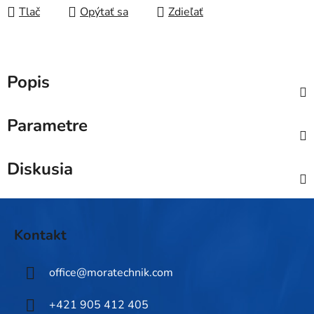
Tlač
Opýtať sa
Zdieľať
Popis
Parametre
Diskusia
Z
á
Kontakt
p
ä
office
@
moratechnik.com
t
i
+421 905 412 405