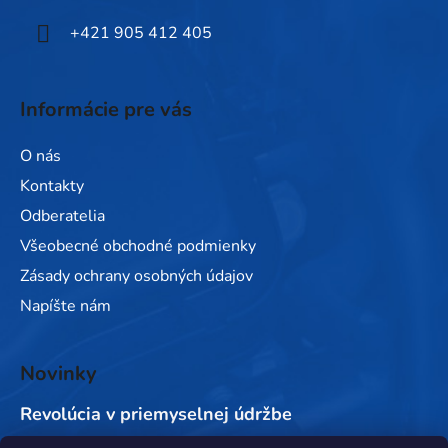
e
+421 905 412 405
Informácie pre vás
O nás
Kontakty
Odberatelia
Všeobecné obchodné podmienky
Zásady ochrany osobných údajov
Napíšte nám
Novinky
Revolúcia v priemyselnej údržbe