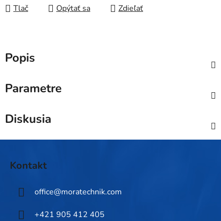
Tlač
Opýtať sa
Zdieľať
Popis
Parametre
Diskusia
Z
á
Kontakt
p
ä
office
@
moratechnik.com
t
i
+421 905 412 405