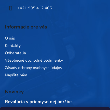
e
+421 905 412 405
Informácie pre vás
O nás
Kontakty
Odberatelia
Všeobecné obchodné podmienky
Zásady ochrany osobných údajov
Napíšte nám
Novinky
Revolúcia v priemyselnej údržbe