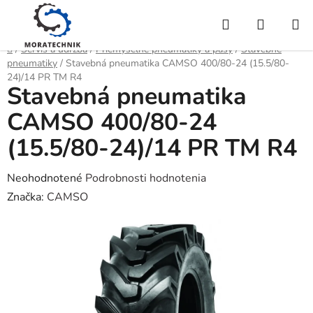
Prejsť
Hľadať
NÁKUP
na
obsah
KOŠÍK
Domov
/
Servis a údržba
/
Priemyselné pneumatiky a pásy
/
Stavebné
pneumatiky
/
Stavebná pneumatika CAMSO 400/80-24 (15.5/80-
24)/14 PR TM R4
Stavebná pneumatika
CAMSO 400/80-24
(15.5/80-24)/14 PR TM R4
Priemerné
Neohodnotené
Podrobnosti hodnotenia
hodnotenie
Značka:
CAMSO
produktu
je
0,0
z
5
hviezdičiek.