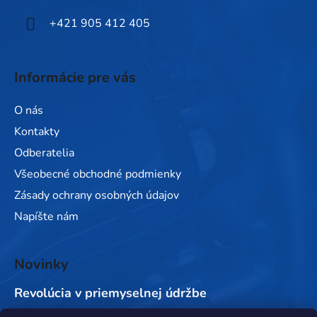
e
+421 905 412 405
Informácie pre vás
O nás
Kontakty
Odberatelia
Všeobecné obchodné podmienky
Zásady ochrany osobných údajov
Napíšte nám
Novinky
Revolúcia v priemyselnej údržbe