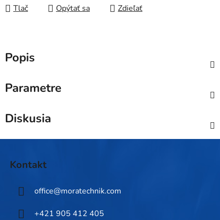
Tlač
Opýtať sa
Zdieľať
Popis
Parametre
Diskusia
Z
á
Kontakt
p
ä
office
@
moratechnik.com
t
i
+421 905 412 405