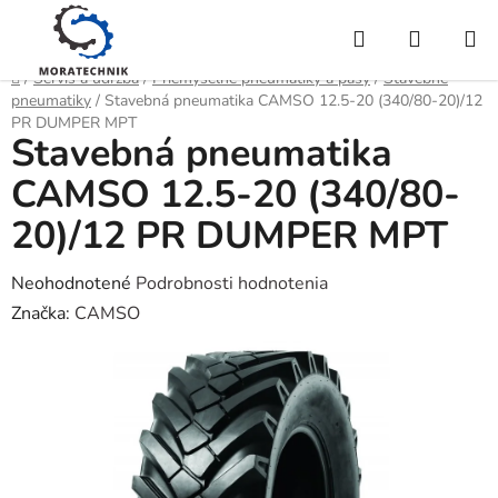
Prejsť
Hľadať
NÁKUP
na
obsah
KOŠÍK
Domov
/
Servis a údržba
/
Priemyselné pneumatiky a pásy
/
Stavebné
pneumatiky
/
Stavebná pneumatika CAMSO 12.5-20 (340/80-20)/12
PR DUMPER MPT
Stavebná pneumatika
CAMSO 12.5-20 (340/80-
20)/12 PR DUMPER MPT
Priemerné
Neohodnotené
Podrobnosti hodnotenia
hodnotenie
Značka:
CAMSO
produktu
je
0,0
z
5
hviezdičiek.