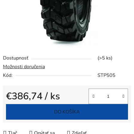
Dostupnosť
(>5 ks)
Možnosti doručenia
Kód:
STP505
€386,74
/ ks
Jednotková cena:
DO KOŠÍKA
Tlač
Opýtať sa
Zdieľať