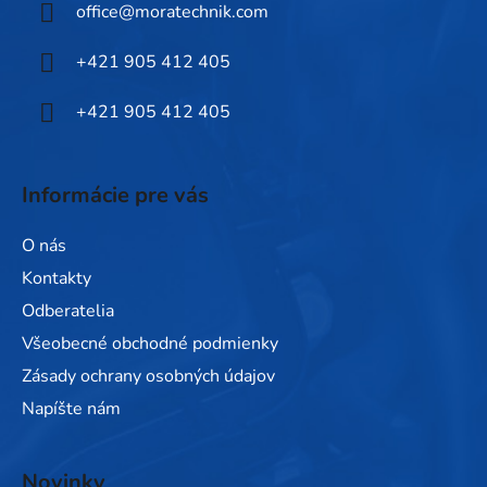
office
@
moratechnik.com
t
i
+421 905 412 405
e
+421 905 412 405
Informácie pre vás
O nás
Kontakty
Odberatelia
Všeobecné obchodné podmienky
Zásady ochrany osobných údajov
Napíšte nám
Novinky