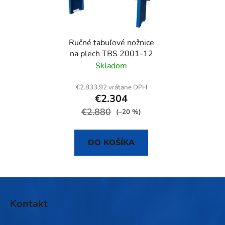
Ručné tabuľové nožnice
na plech TBS 2001-12
Skladom
€2.833,92 vrátane DPH
€2.304
€2.880
(–20 %)
DO KOŠÍKA
Z
á
Kontakt
p
ä