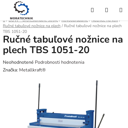
Prejsť
Hľadať
NÁKUP
na
obsah
KOŠÍK
Domov
/
BOW - profesionálne stroje
/
Kovoobrábanie
/
Nožnice na kov
/
Ručné tabuľové nožnice na plech
/
Ručné tabuľové nožnice na plech
TBS 1051-20
Ručné tabuľové nožnice na
plech TBS 1051-20
Priemerné
Neohodnotené
Podrobnosti hodnotenia
hodnotenie
Značka:
Metallkraft®
produktu
je
0,0
z
5
hviezdičiek.