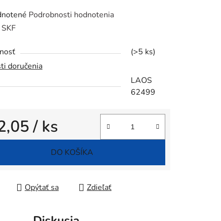
rné
notené
Podrobnosti hodnotenia
enie
:
SKF
tu
nosť
(>5 ks)
ti doručenia
LAOS
62499
iek.
2,05
/ ks
tková cena:
DO KOŠÍKA
Opýtať sa
Zdieľať
Diskusia