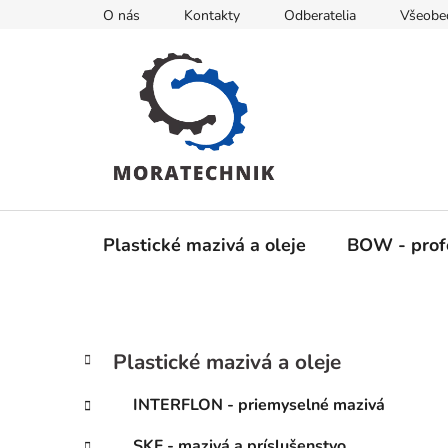
Prejsť
O nás
Kontakty
Odberatelia
Všeobe
na
obsah
Plastické mazivá a oleje
BOW - profe
B
K
Preskočiť
Plastické mazivá a oleje
a
kategórie
o
t
č
INTERFLON - priemyselné mazivá
e
n
g
SKF - mazivá a príslušenstvo