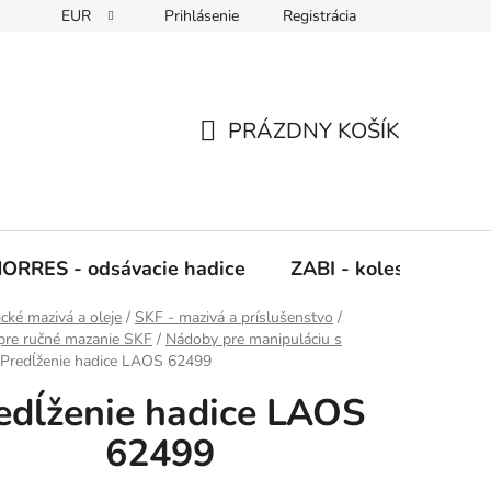
EUR
Prihlásenie
Registrácia
Napíšte nám
PRÁZDNY KOŠÍK
NÁKUPNÝ
KOŠÍK
ORRES - odsávacie hadice
ZABI - kolesá, kladky
ické mazivá a oleje
/
SKF - mazivá a príslušenstvo
/
pre ručné mazanie SKF
/
Nádoby pre manipuláciu s
Predĺženie hadice LAOS 62499
edĺženie hadice LAOS
62499