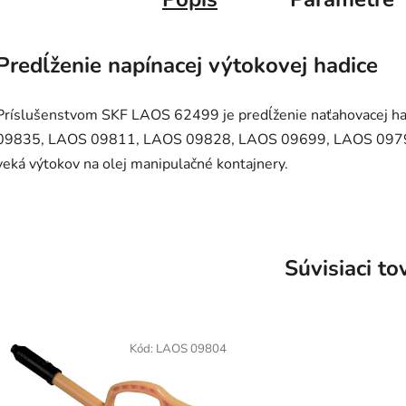
Predĺženie napínacej výtokovej hadice
Príslušenstvom SKF LAOS 62499 je predĺženie naťahovacej 
09835, LAOS 09811, LAOS 09828, LAOS 09699, LAOS 0979
veká výtokov na olej manipulačné kontajnery.
Súvisiaci to
Kód:
LAOS 09804