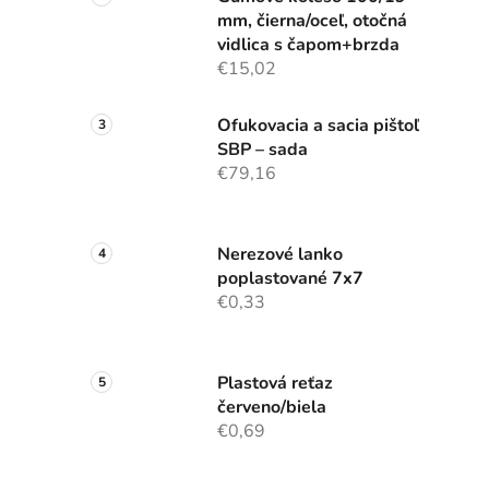
mm, čierna/oceľ, otočná
vidlica s čapom+brzda
€15,02
Ofukovacia a sacia pištoľ
SBP – sada
€79,16
Nerezové lanko
poplastované 7x7
€0,33
Plastová reťaz
červeno/biela
€0,69