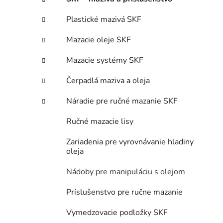
ý
ó
p
r
Plastické mazivá SKF
i
a
e
n
Mazacie oleje SKF
e
Mazacie systémy SKF
l
Čerpadlá maziva a oleja
Náradie pre ručné mazanie SKF
Ručné mazacie lisy
Zariadenia pre vyrovnávanie hladiny
oleja
Nádoby pre manipuláciu s olejom
Príslušenstvo pre ručne mazanie
Vymedzovacie podložky SKF