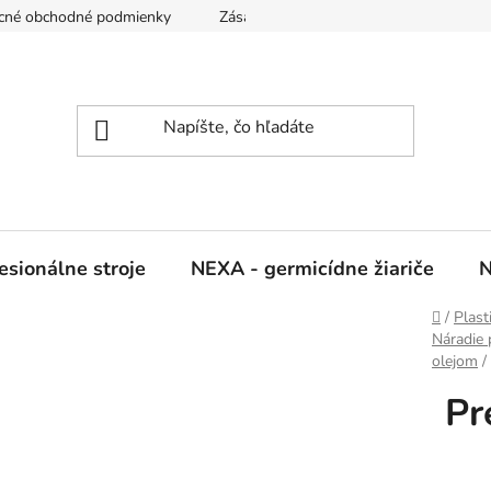
cné obchodné podmienky
Zásady ochrany osobných údajov
sionálne stroje
NEXA - germicídne žiariče
N
Domov
/
Plast
Náradie 
olejom
/
Pr