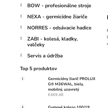
BOW - profesionálne stroje
NEXA - germicídne žiariče
NORRES - odsávacie hadice
ZABI - kolesá, kladky,
valčeky
Servis a údržba
Top 5 produktov
Germicídny žiarič PROLUX
G® M36WAL, biely,
mobilný, uzavretý
€469,48
Gumové koleso 100/19