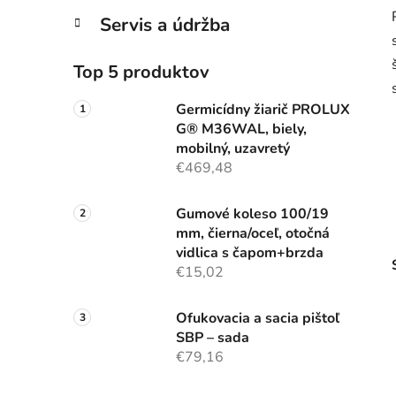
Servis a údržba
Top 5 produktov
Germicídny žiarič PROLUX
G® M36WAL, biely,
mobilný, uzavretý
€469,48
Gumové koleso 100/19
mm, čierna/oceľ, otočná
vidlica s čapom+brzda
€15,02
Ofukovacia a sacia pištoľ
SBP – sada
€79,16