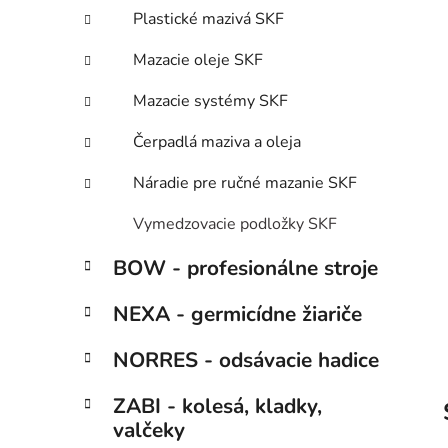
p
r
Plastické mazivá SKF
i
a
e
n
Mazacie oleje SKF
e
Mazacie systémy SKF
l
Čerpadlá maziva a oleja
Náradie pre ručné mazanie SKF
Vymedzovacie podložky SKF
BOW - profesionálne stroje
NEXA - germicídne žiariče
NORRES - odsávacie hadice
ZABI - kolesá, kladky,
valčeky