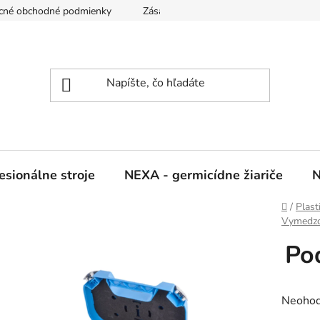
cné obchodné podmienky
Zásady ochrany osobných údajov
sionálne stroje
NEXA - germicídne žiariče
N
Domov
/
Plast
Vymedzo
Po
Prieme
Neohod
hodnot