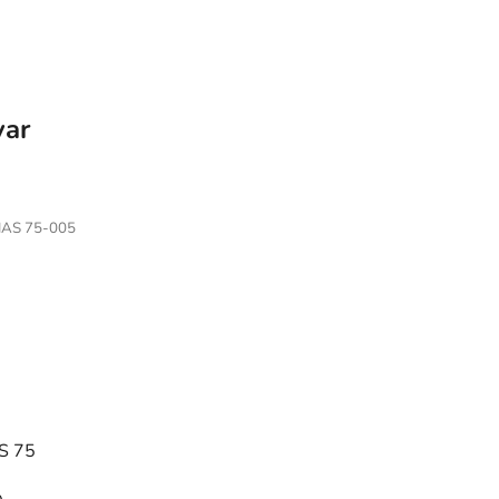
var
AS 75-005
S 75