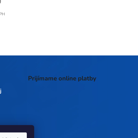
)
DPH
Prijímame online platby
j