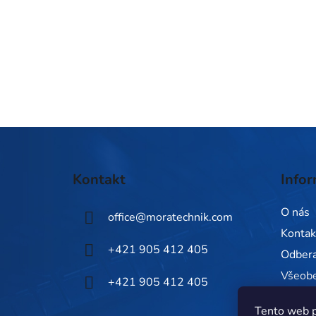
Z
á
Kontakt
Infor
p
ä
O nás
office
@
moratechnik.com
t
Kontak
i
+421 905 412 405
Odbera
e
Všeob
+421 905 412 405
Zásady
Tento web p