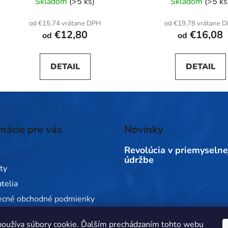
Skladom
(>5 ks)
Skladom
(>5 ks
od €15,74 vrátane DPH
od €19,78 vrátane 
€12,80
€16,08
od
od
DETAIL
DETAIL
mácie pre vás
Novinky
Revolúcia v priemyselne
údržbe
ty
telia
ecné obchodné podmienky
 ochrany osobných údajov
oužíva súbory cookie. Ďalším prechádzaním tohto webu