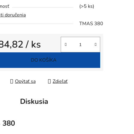
nosť
(>5 ks)
tu
ti doručenia
TMAS 380
84,82
/ ks
iek.
tková cena:
DO KOŠÍKA
Opýtať sa
Zdieľať
Diskusia
 380