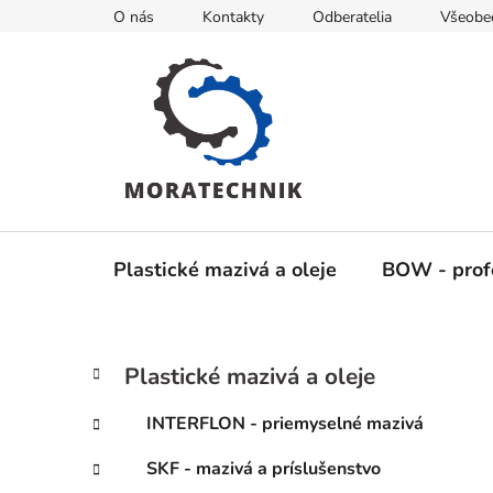
Prejsť
O nás
Kontakty
Odberatelia
Všeobe
na
obsah
Plastické mazivá a oleje
BOW - profe
B
K
Preskočiť
Plastické mazivá a oleje
a
kategórie
o
t
č
INTERFLON - priemyselné mazivá
e
n
g
SKF - mazivá a príslušenstvo
ý
ó