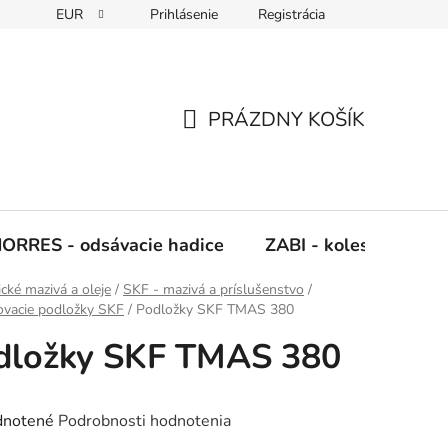
EUR
Prihlásenie
Registrácia
Napíšte nám
PRÁZDNY KOŠÍK
NÁKUPNÝ
KOŠÍK
ORRES - odsávacie hadice
ZABI - kolesá, kladky
ické mazivá a oleje
/
SKF - mazivá a príslušenstvo
/
vacie podložky SKF
/
Podložky SKF TMAS 380
dložky SKF TMAS 380
rné
notené
Podrobnosti hodnotenia
enie