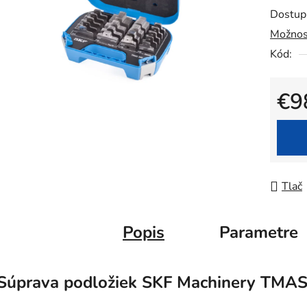
Dostup
produk
Možnos
je
Kód:
0,0
z
5
€9
hviezdič
Jedno
Tlač
Popis
Parametre
Súprava podložiek SKF Machinery TMAS