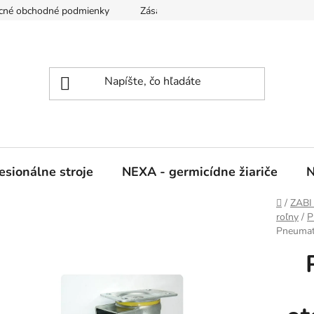
cné obchodné podmienky
Zásady ochrany osobných údajov
sionálne stroje
NEXA - germicídne žiariče
N
Domov
/
ZABI 
roľny
/
P
Pneumati