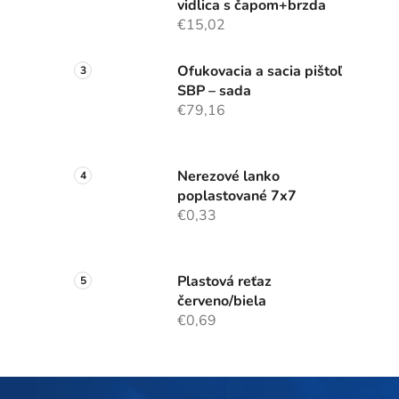
vidlica s čapom+brzda
€15,02
Ofukovacia a sacia pištoľ
SBP – sada
€79,16
Nerezové lanko
poplastované 7x7
€0,33
Plastová reťaz
červeno/biela
€0,69