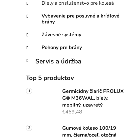
Diely a príslušenstvo pre kolesá
Vybavenie pre posuvné a krídlové
brány
Závesné systémy
Pohony pre brány
Servis a údržba
Top 5 produktov
Germicídny žiarič PROLUX
G® M36WAL, biely,
mobilný, uzavretý
€469,48
Gumové koleso 100/19
mm, čierna/oceľ, otočná