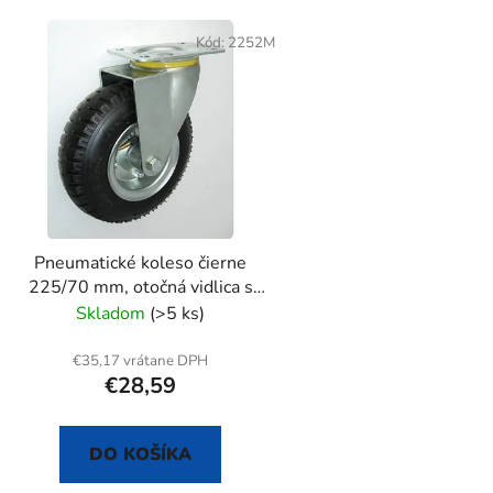
Kód:
2252M
Pneumatické koleso čierne
225/70 mm, otočná vidlica s
doskou
Skladom
(>5 ks)
€35,17 vrátane DPH
€28,59
DO KOŠÍKA