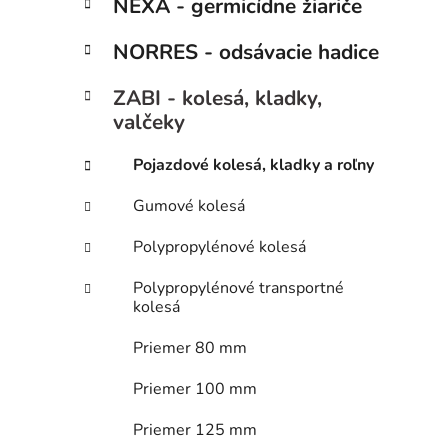
ý
NEXA - germicídne žiariče
ó
p
r
NORRES - odsávacie hadice
i
a
e
n
ZABI - kolesá, kladky,
e
valčeky
l
Pojazdové kolesá, kladky a roľny
Gumové kolesá
Polypropylénové kolesá
Polypropylénové transportné
kolesá
Priemer 80 mm
Priemer 100 mm
Priemer 125 mm