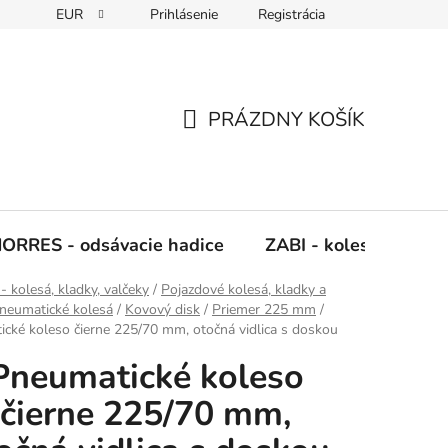
EUR
Prihlásenie
Registrácia
Napíšte nám
PRÁZDNY KOŠÍK
NÁKUPNÝ
KOŠÍK
ORRES - odsávacie hadice
ZABI - kolesá, kladky
- kolesá, kladky, valčeky
/
Pojazdové kolesá, kladky a
neumatické kolesá
/
Kovový disk
/
Priemer 225 mm
/
cké koleso čierne 225/70 mm, otočná vidlica s doskou
Pneumatické koleso
čierne 225/70 mm,