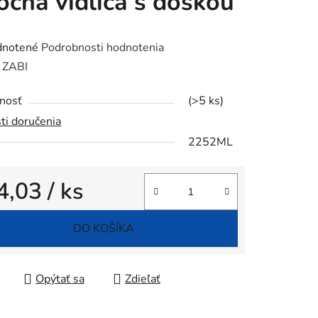
očná vidlica s doskou
rné
notené
Podrobnosti hodnotenia
enie
:
ZABI
tu
nosť
(>5 ks)
ti doručenia
2252ML
iek.
4,03
/ ks
tková cena:
DO KOŠÍKA
Opýtať sa
Zdieľať