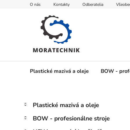
Prejsť
O nás
Kontakty
Odberatelia
Všeobe
na
obsah
Plastické mazivá a oleje
BOW - profe
B
K
Preskočiť
Plastické mazivá a oleje
a
kategórie
o
t
č
BOW - profesionálne stroje
e
n
g