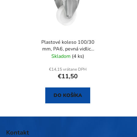
Plastové koleso 100/30
mm, PA6, pevná vidlica
s doskou nerez
Skladom
(4 ks)
€14,15 vrátane DPH
€11,50
DO KOŠÍKA
Z
á
Kontakt
p