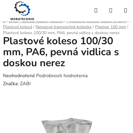
Prejsť
Hľadať
NÁKUP
na
obsah
KOŠÍK
Domov
/
ZABI - kolesá, kladky, valčeky
/
Pojazdové kolesá, kladky a roľny
/
Plastové kolesá
/
Nerezové transportné kolieska
/
Priemer 100 mm
/
Plastové koleso 100/30 mm, PA6, pevná vidlica s doskou nerez
Plastové koleso 100/30
mm, PA6, pevná vidlica s
doskou nerez
Priemerné
Neohodnotené
Podrobnosti hodnotenia
hodnotenie
Značka:
ZABI
produktu
je
0,0
z
5
hviezdičiek.