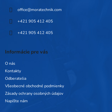
ä
office
@
moratechnik.com
t
i
+421 905 412 405
e
+421 905 412 405
Informácie pre vás
O nás
Kontakty
Odberatelia
Všeobecné obchodné podmienky
Zásady ochrany osobných údajov
Napíšte nám