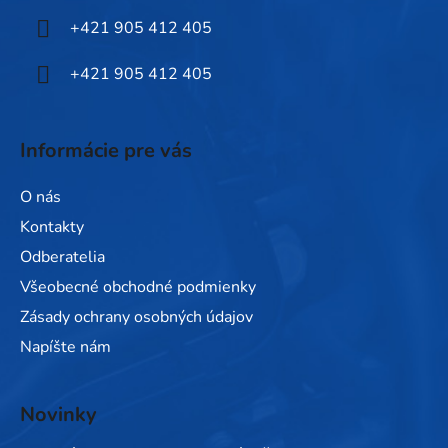
i
+421 905 412 405
e
+421 905 412 405
Informácie pre vás
O nás
Kontakty
Odberatelia
Všeobecné obchodné podmienky
Zásady ochrany osobných údajov
Napíšte nám
Novinky