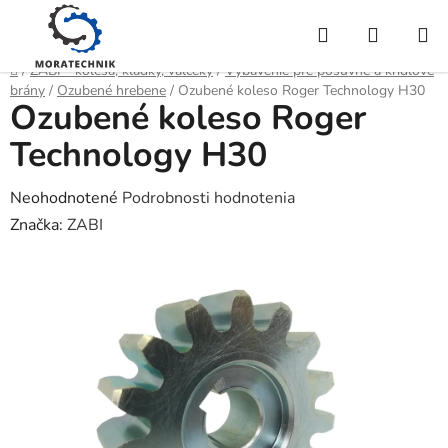
Prejsť
Hľadať
NÁKUP
na
obsah
KOŠÍK
Domov
/
ZABI - kolesá, kladky, valčeky
/
Vybavenie pre posuvné a krídlové
brány
/
Ozubené hrebene
/
Ozubené koleso Roger Technology H30
Ozubené koleso Roger
Technology H30
Priemerné
Neohodnotené
Podrobnosti hodnotenia
hodnotenie
Značka:
ZABI
produktu
je
0,0
z
5
hviezdičiek.