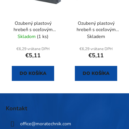
Ozubený plastový
Ozubený plastový
hrebeň s oceľovým
hrebeň s oceľovým
jadrom, L = 50 cm
jadrom, L = 50 cm
Skladom
(1 ks)
Skladem
€6,29 vrátane DPH
€6,29 vrátane DPH
€5,11
€5,11
DO KOŠÍKA
DO KOŠÍKA
Z
á
Kontakt
p
ä
office
@
moratechnik.com
t