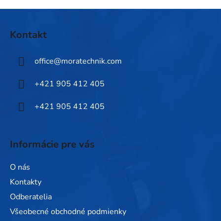
Z
á
Kontakt
p
ä
office
@
moratechnik.com
t
i
+421 905 412 405
e
+421 905 412 405
Informácie pre vás
O nás
Kontakty
Odberatelia
Všeobecné obchodné podmienky