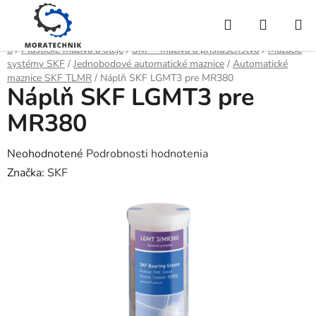
Prejsť
Hľadať
NÁKUP
na
obsah
KOŠÍK
Domov
/
Plastické mazivá a oleje
/
SKF - mazivá a príslušenstvo
/
Mazacie
systémy SKF
/
Jednobodové automatické maznice
/
Automatické
maznice SKF TLMR
/
Náplň SKF LGMT3 pre MR380
Náplň SKF LGMT3 pre
MR380
Priemerné
Neohodnotené
Podrobnosti hodnotenia
hodnotenie
Značka:
SKF
produktu
je
0,0
z
5
hviezdičiek.