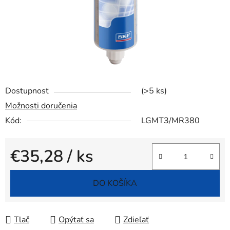
Dostupnosť
(>5 ks)
Možnosti doručenia
Kód:
LGMT3/MR380
€35,28
/ ks
Jednotková cena:
DO KOŠÍKA
Tlač
Opýtať sa
Zdieľať