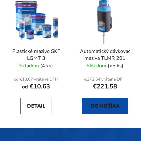
Plastické mazivo SKF
Automatický dávkovač
LGMT 3
maziva TLMR 201
Skladom
(4 ks)
Skladom
(>5 ks)
od €13,07 vrátane DPH
€272,54 vrátane DPH
€10,63
€221,58
od
DETAIL
DO KOŠÍKA
Z
á