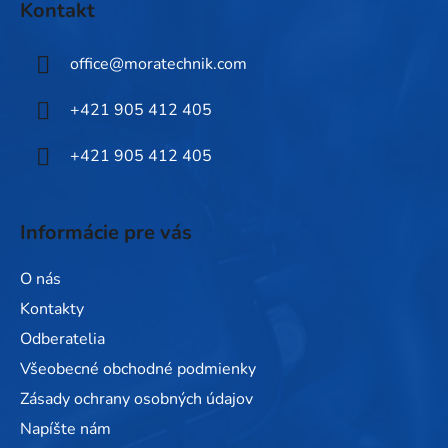
Kontakt
p
ä
office
@
moratechnik.com
t
i
+421 905 412 405
e
+421 905 412 405
Informácie pre vás
O nás
Kontakty
Odberatelia
Všeobecné obchodné podmienky
Zásady ochrany osobných údajov
Napíšte nám