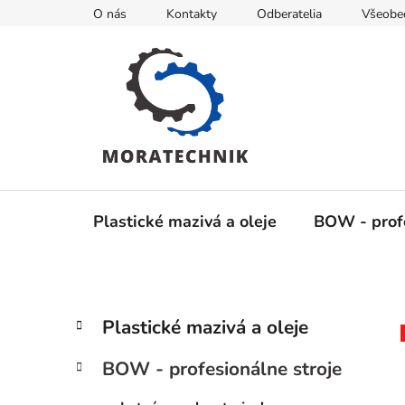
Prejsť
O nás
Kontakty
Odberatelia
Všeobe
na
obsah
Plastické mazivá a oleje
BOW - profe
B
K
Preskočiť
Plastické mazivá a oleje
a
kategórie
o
t
č
BOW - profesionálne stroje
e
n
g