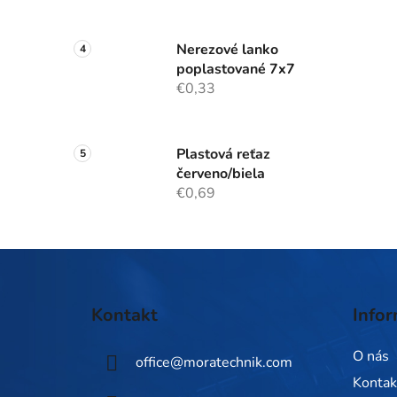
Nerezové lanko
poplastované 7x7
€0,33
Plastová reťaz
červeno/biela
€0,69
Z
á
Kontakt
Infor
p
ä
O nás
office
@
moratechnik.com
t
Kontak
i