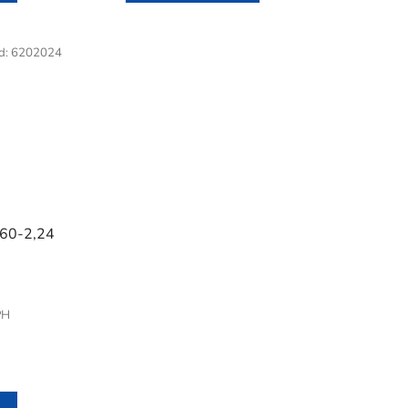
d:
6202024
660-2,24
PH