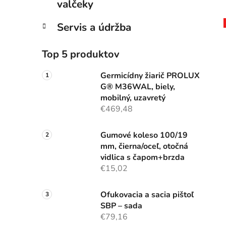
valčeky
Servis a údržba
Top 5 produktov
Germicídny žiarič PROLUX
G® M36WAL, biely,
mobilný, uzavretý
€469,48
Gumové koleso 100/19
mm, čierna/oceľ, otočná
vidlica s čapom+brzda
€15,02
Ofukovacia a sacia pištoľ
SBP – sada
€79,16