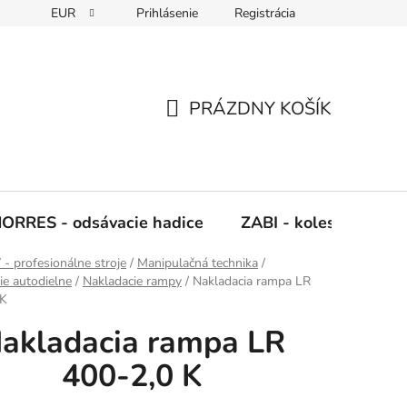
EUR
Prihlásenie
Registrácia
Napíšte nám
PRÁZDNY KOŠÍK
NÁKUPNÝ
KOŠÍK
ORRES - odsávacie hadice
ZABI - kolesá, kladky
 profesionálne stroje
/
Manipulačná technika
/
e autodielne
/
Nakladacie rampy
/
Nakladacia rampa LR
 K
akladacia rampa LR
400-2,0 K