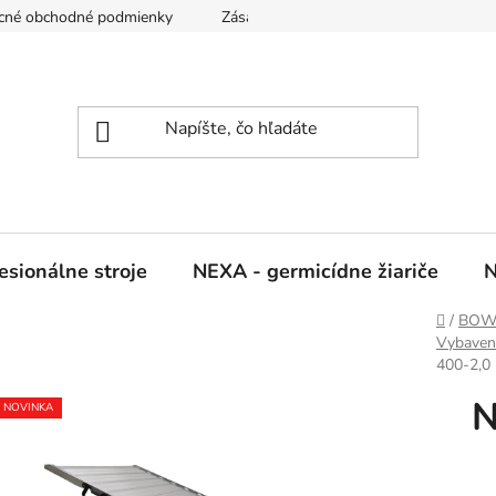
cné obchodné podmienky
Zásady ochrany osobných údajov
sionálne stroje
NEXA - germicídne žiariče
N
Domov
/
BOW -
Vybaveni
400-2,0
N
NOVINKA