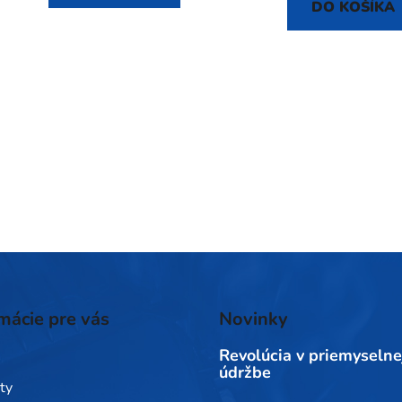
DO KOŠÍKA
mácie pre vás
Novinky
Revolúcia v priemyselne
údržbe
ty