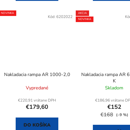
NOVINKA
AKCIA
Kód:
6202022
Kó
NOVINKA
Nakladacia rampa AR 1000-2,0
Nakladacia rampa AR 
K
Vypredané
Skladom
€220,91 vrátane DPH
€186,96 vrátane D
€179,60
€152
€168
(–9 %)
DO KOŠÍKA