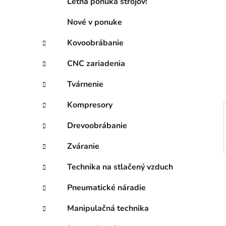
ý
Letná ponuka strojov!
ó
p
r
Nové v ponuke
i
a
e
n
Kovoobrábanie
e
CNC zariadenia
l
Tvárnenie
Kompresory
Drevoobrábanie
Zváranie
Technika na stlačený vzduch
Pneumatické náradie
Manipulačná technika