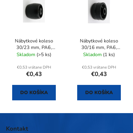
Nábytkové koleso
Nábytkové koleso
30/23 mm, PA6,
30/16 mm, PA6,
samostatné
samostatné
Skladom
(>5 ks)
Skladom
(1 ks)
€0,53 vrátane DPH
€0,53 vrátane DPH
€0,43
€0,43
DO KOŠÍKA
DO KOŠÍKA
Z
á
Kontakt
p