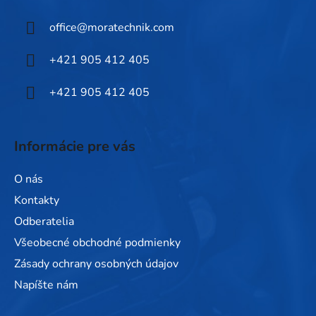
ä
office
@
moratechnik.com
t
i
+421 905 412 405
e
+421 905 412 405
Informácie pre vás
O nás
Kontakty
Odberatelia
Všeobecné obchodné podmienky
Zásady ochrany osobných údajov
Napíšte nám