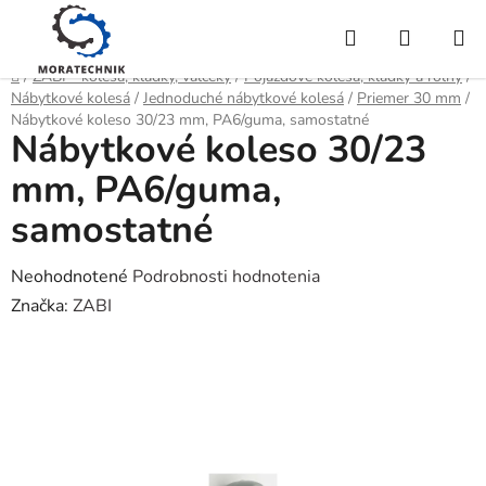
Prejsť
Hľadať
NÁKUP
na
obsah
KOŠÍK
Domov
/
ZABI - kolesá, kladky, valčeky
/
Pojazdové kolesá, kladky a roľny
/
Nábytkové kolesá
/
Jednoduché nábytkové kolesá
/
Priemer 30 mm
/
Nábytkové koleso 30/23 mm, PA6/guma, samostatné
Nábytkové koleso 30/23
mm, PA6/guma,
samostatné
Priemerné
Neohodnotené
Podrobnosti hodnotenia
hodnotenie
Značka:
ZABI
produktu
je
0,0
z
5
hviezdičiek.