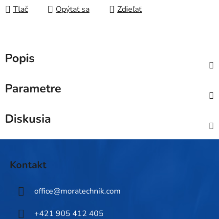
Tlač
Opýtať sa
Zdieľať
Popis
Parametre
Diskusia
Z
á
Kontakt
p
ä
office
@
moratechnik.com
t
i
+421 905 412 405