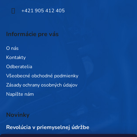
e
+421 905 412 405
Informácie pre vás
O nás
Kontakty
Odberatelia
Všeobecné obchodné podmienky
Zásady ochrany osobných údajov
Napíšte nám
Novinky
Revolúcia v priemyselnej údržbe