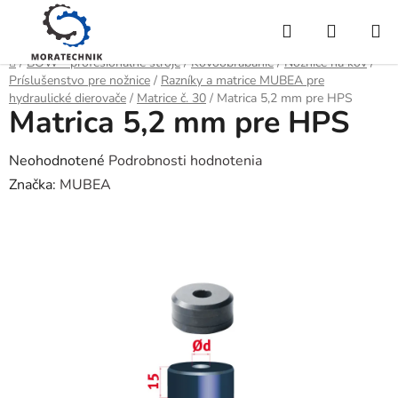
Prejsť
Hľadať
NÁKUP
na
obsah
KOŠÍK
Domov
/
BOW - profesionálne stroje
/
Kovoobrábanie
/
Nožnice na kov
/
Príslušenstvo pre nožnice
/
Razníky a matrice MUBEA pre
hydraulické dierovače
/
Matrice č. 30
/
Matrica 5,2 mm pre HPS
Matrica 5,2 mm pre HPS
Priemerné
Neohodnotené
Podrobnosti hodnotenia
hodnotenie
Značka:
MUBEA
produktu
je
0,0
z
5
hviezdičiek.