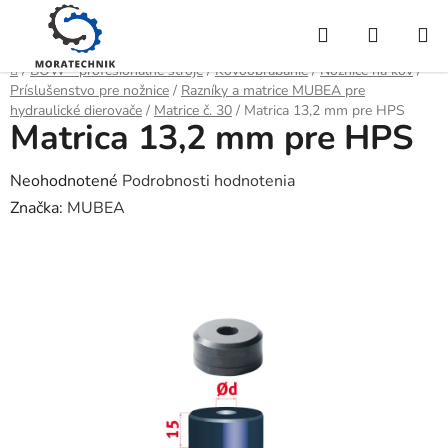
Prejsť
Hľadať
NÁKUP
na
obsah
KOŠÍK
Domov
/
BOW - profesionálne stroje
/
Kovoobrábanie
/
Nožnice na kov
/
Príslušenstvo pre nožnice
/
Razníky a matrice MUBEA pre
hydraulické dierovače
/
Matrice č. 30
/
Matrica 13,2 mm pre HPS
Matrica 13,2 mm pre HPS
Priemerné
Neohodnotené
Podrobnosti hodnotenia
hodnotenie
Značka:
MUBEA
produktu
je
0,0
z
5
hviezdičiek.