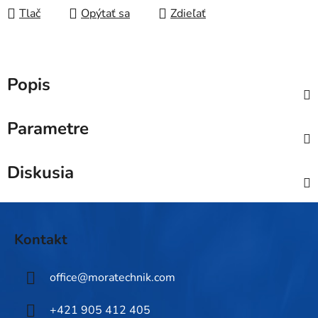
Tlač
Opýtať sa
Zdieľať
Popis
Parametre
Diskusia
Z
á
Kontakt
p
ä
office
@
moratechnik.com
t
i
+421 905 412 405