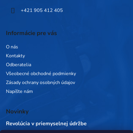
e
+421 905 412 405
Informácie pre vás
O nás
Kontakty
Odberatelia
Všeobecné obchodné podmienky
Zásady ochrany osobných údajov
Napíšte nám
Novinky
Revolúcia v priemyselnej údržbe