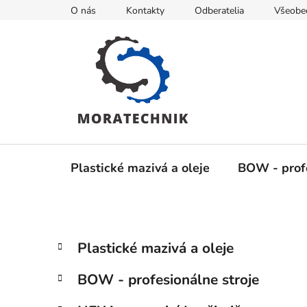
Prejsť
O nás
Kontakty
Odberatelia
Všeobe
na
obsah
Plastické mazivá a oleje
BOW - profe
B
K
Preskočiť
Plastické mazivá a oleje
a
kategórie
o
t
č
BOW - profesionálne stroje
e
n
g