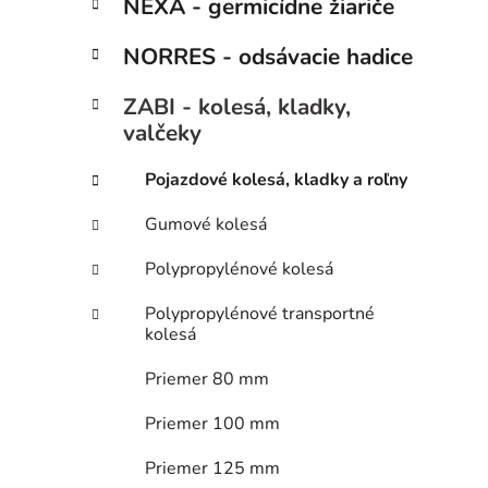
ý
NEXA - germicídne žiariče
ó
p
r
NORRES - odsávacie hadice
i
a
e
n
ZABI - kolesá, kladky,
e
valčeky
l
Pojazdové kolesá, kladky a roľny
Gumové kolesá
Polypropylénové kolesá
Polypropylénové transportné
kolesá
Priemer 80 mm
Priemer 100 mm
Priemer 125 mm