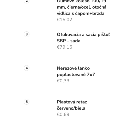
Gumové koleso 100/19
mm, čierna/oceľ, otočná
vidlica s čapom+brzda
€15,02
Ofukovacia a sacia pištoľ
SBP – sada
€79,16
Nerezové lanko
poplastované 7x7
€0,33
Plastová reťaz
červeno/biela
€0,69