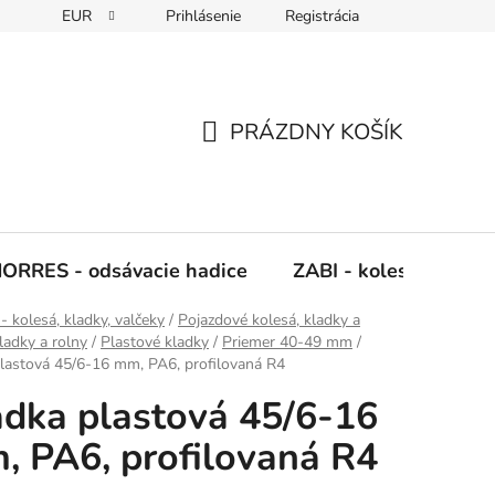
EUR
Prihlásenie
Registrácia
Napíšte nám
PRÁZDNY KOŠÍK
NÁKUPNÝ
KOŠÍK
ORRES - odsávacie hadice
ZABI - kolesá, kladky
- kolesá, kladky, valčeky
/
Pojazdové kolesá, kladky a
ladky a rolny
/
Plastové kladky
/
Priemer 40-49 mm
/
lastová 45/6-16 mm, PA6, profilovaná R4
adka plastová 45/6-16
, PA6, profilovaná R4