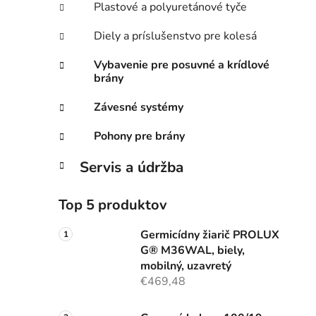
Plastové a polyuretánové tyče
Diely a príslušenstvo pre kolesá
Vybavenie pre posuvné a krídlové
brány
Závesné systémy
Pohony pre brány
Servis a údržba
Top 5 produktov
Germicídny žiarič PROLUX
G® M36WAL, biely,
mobilný, uzavretý
€469,48