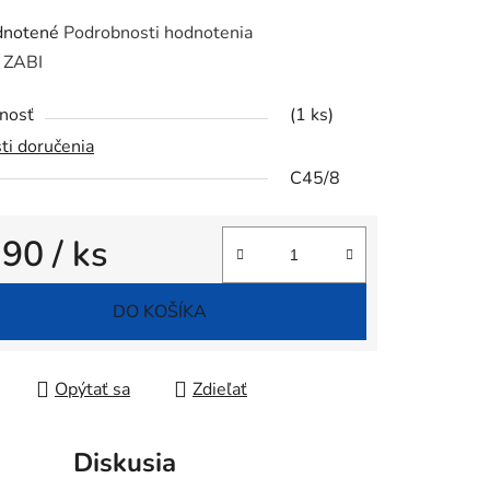
rné
notené
Podrobnosti hodnotenia
enie
:
ZABI
tu
nosť
(1 ks)
ti doručenia
C45/8
iek.
,90
/ ks
tková cena:
DO KOŠÍKA
Opýtať sa
Zdieľať
Diskusia