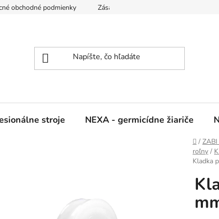
cné obchodné podmienky
Zásady ochrany osobných údajov
sionálne stroje
NEXA - germicídne žiariče
N
Domov
/
ZABI 
roľny
/
K
Kladka p
Kl
mm