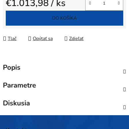
€1.013,98
/ ks
Jednotková cena:
DO KOŠÍKA
Tlač
Opýtať sa
Zdieľať
Popis
Parametre
Diskusia
Z
á