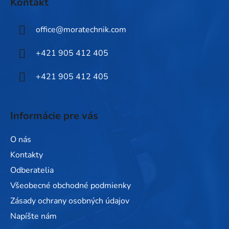
Kontakt
p
ä
office
@
moratechnik.com
t
i
+421 905 412 405
e
+421 905 412 405
Informácie pre vás
O nás
Kontakty
Odberatelia
Všeobecné obchodné podmienky
Zásady ochrany osobných údajov
Napíšte nám