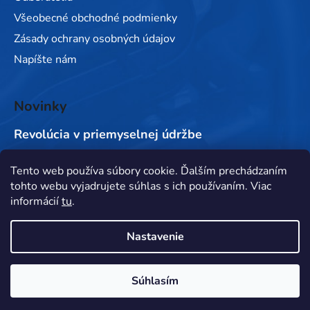
Všeobecné obchodné podmienky
Zásady ochrany osobných údajov
Napíšte nám
Novinky
Revolúcia v priemyselnej údržbe
Tento web používa súbory cookie. Ďalším prechádzaním
Prijímame online platby
tohto webu vyjadrujete súhlas s ich používaním. Viac
informácií
tu
.
Nastavenie
Súhlasím
Vytvoril Shoptet
&
Copyright 2026
MORAtechnik
. Všetky práva vyhradené.