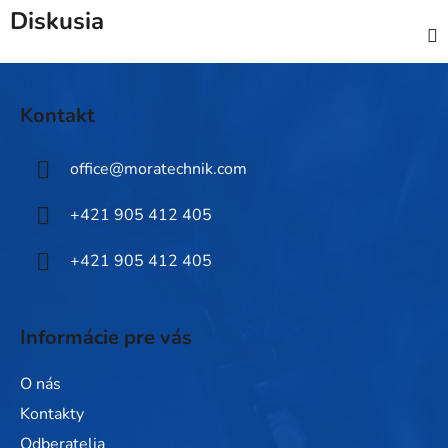
Diskusia
Z
á
Kontakt
p
ä
office
@
moratechnik.com
t
i
+421 905 412 405
e
+421 905 412 405
Informácie pre vás
O nás
Kontakty
Odberatelia