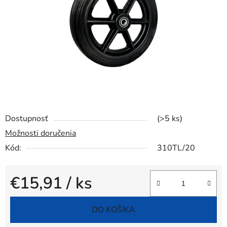
hviezdičiek.
Dostupnosť
(>5 ks)
Možnosti doručenia
Kód:
310TL/20
€15,91
/ ks
Jednotková cena:
DO KOŠÍKA