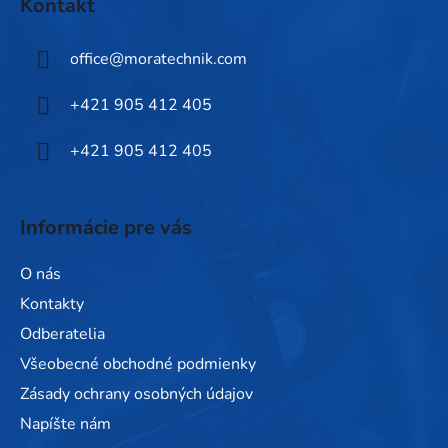
Kontakt
p
ä
office
@
moratechnik.com
t
i
+421 905 412 405
e
+421 905 412 405
Informácie pre vás
O nás
Kontakty
Odberatelia
Všeobecné obchodné podmienky
Zásady ochrany osobných údajov
Napíšte nám