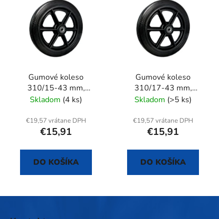
Gumové koleso
Gumové koleso
310/15-43 mm,
310/17-43 mm,
čierne/plast,
čierne/plast,
Skladom
(4 ks)
Skladom
(>5 ks)
samostatné
samostatné
€19,57 vrátane DPH
€19,57 vrátane DPH
€15,91
€15,91
DO KOŠÍKA
DO KOŠÍKA
Z
á