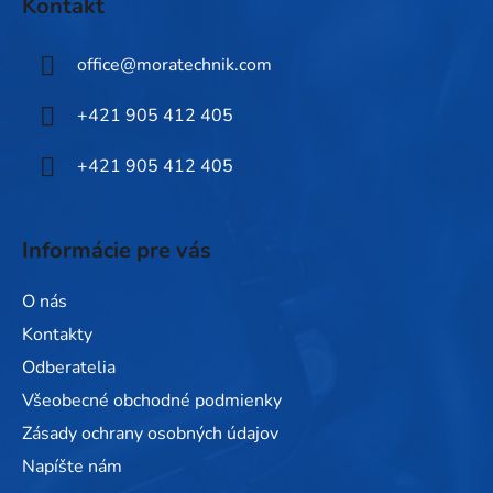
Kontakt
p
ä
office
@
moratechnik.com
t
i
+421 905 412 405
e
+421 905 412 405
Informácie pre vás
O nás
Kontakty
Odberatelia
Všeobecné obchodné podmienky
Zásady ochrany osobných údajov
Napíšte nám