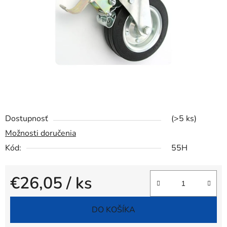
hviezdičiek.
Dostupnosť
(>5 ks)
Možnosti doručenia
Kód:
55H
€26,05
/ ks
Jednotková cena:
DO KOŠÍKA