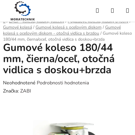
Prejsť
Hľadať
NÁKUP
na
obsah
KOŠÍK
Domov
/
ZABI - kolesá, kladky, valčeky
/
Pojazdové kolesá, kladky a roľny
/
Gumové kolesá
/
Gumové kolesá s oceľovým diskom
/
Gumové
kolesá s oceľovým diskom - otočná vidlica s brzdou
/
Gumové koleso
180/44 mm, čierna/oceľ, otočná vidlica s doskou+brzda
Gumové koleso 180/44
mm, čierna/oceľ, otočná
vidlica s doskou+brzda
Priemerné
Neohodnotené
Podrobnosti hodnotenia
hodnotenie
Značka:
ZABI
produktu
je
0,0
z
5