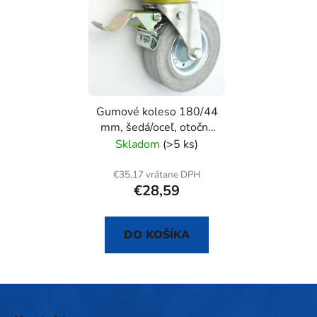
Gumové koleso 180/44
mm, šedá/oceľ, otočná
vidlica s doskou+brzda
Skladom
(>5 ks)
€35,17 vrátane DPH
€28,59
DO KOŠÍKA
Z
á