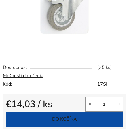
hviezdičiek.
Dostupnosť
(>5 ks)
Možnosti doručenia
Kód:
17SH
€14,03
/ ks
Jednotková cena:
DO KOŠÍKA