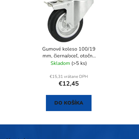
Gumové koleso 100/19
mm, čierna/oceľ, otočná
vidlica s otvorom+brzda
Skladom
(>5 ks)
€15,31 vrátane DPH
€12,45
DO KOŠÍKA
Z
á