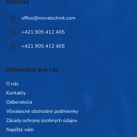
Kontakt
p
ä
office
@
moratechnik.com
t
i
+421 905 412 405
e
+421 905 412 405
Informácie pre vás
O nás
Kontakty
Odberatelia
Všeobecné obchodné podmienky
Zásady ochrany osobných údajov
Napíšte nám