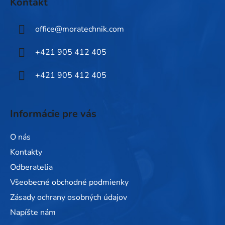
Kontakt
p
ä
office
@
moratechnik.com
t
i
+421 905 412 405
e
+421 905 412 405
Informácie pre vás
O nás
Kontakty
Odberatelia
Všeobecné obchodné podmienky
Zásady ochrany osobných údajov
Napíšte nám