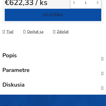
€622,33
/ ks
Jednotková cena:
DO KOŠÍKA
Tlač
Opýtať sa
Zdieľať
Popis
Parametre
Diskusia
Z
á